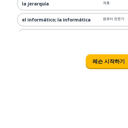
계층
la jerarquía
컴퓨터 전문가
el informático; la informática
병원
el hospital
회사
la empresa
레슨 시작하기
전문적인
profesional
기술 보조
el auxiliar técnico
프로젝트; 기획
el proyecto
데이터베이스
la base de datos