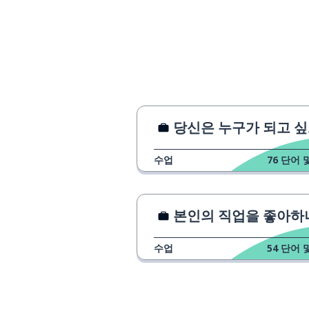
후보자
el candidato; la candidata
긍정적인
positivo
곧 봐요
hasta pronto
당신은 누구가 되고 싶으신가
수업
76
단어 
본인의 직업을 좋아하나요
수업
54
단어 