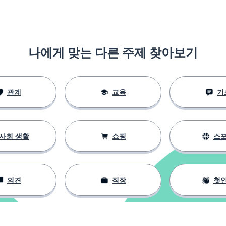
나에게 맞는 다른 주제 찾아보기
관계
교육
기
사회 생활
쇼핑
스
의견
직장
첫