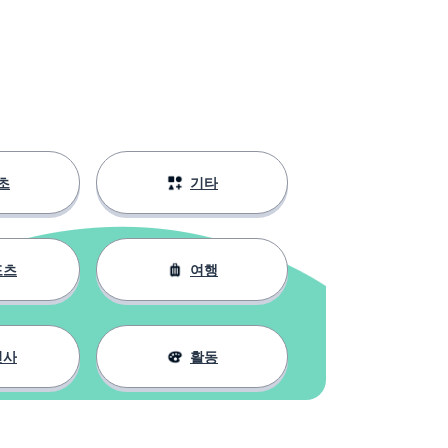
초
기타
포츠
여행
인사
활동