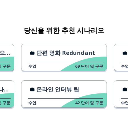
당신을 위한 추천 시나리오
요?
단편 영화 Redundant
및 구문
수업
69
단어 및 구문
수
?
온라인 인터뷰 팁
및 구문
수업
42
단어 및 구문
수