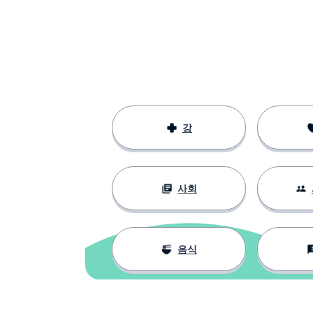
강
사회
음식