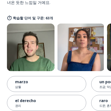
녀온 듯한 느낌일 거예요.
학습할 단어 및 구문: 63개
marzo
un po
삼월
조금; 약
el derecho
raro
권리
드문; 흔