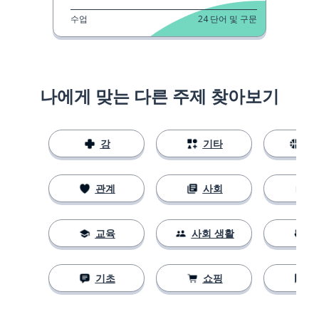
수업
24
단어 및 구문
나에게 맞는 다른 주제 찾아보기
강
기타
스
관계
사회
교육
사회 생활
기초
쇼핑