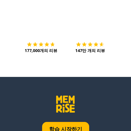
다운로드하기
앱 스토어
시작하
177,000개의 리뷰
147만 개의 리뷰
학습 시작하기