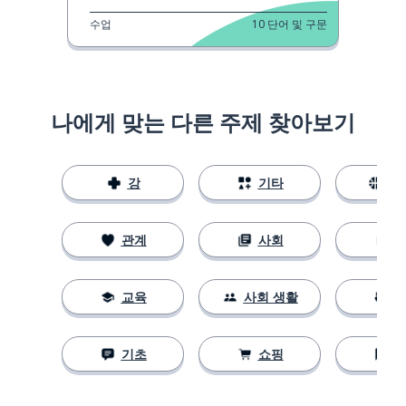
수업
10
단어 및 구문
나에게 맞는 다른 주제 찾아보기
강
기타
스
관계
사회
교육
사회 생활
기초
쇼핑