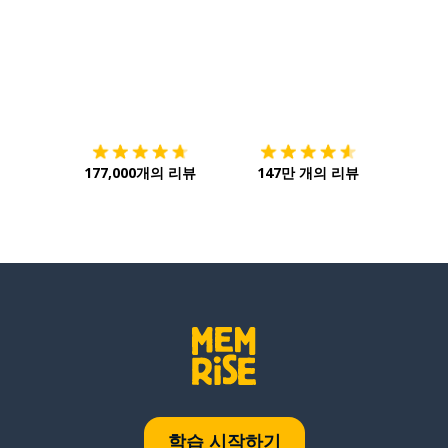
다운로드하기
앱 스토어
시작하
177,000개의 리뷰
147만 개의 리뷰
학습 시작하기