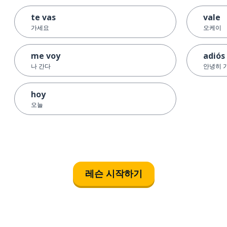
te vas
vale
가세요
오케이
me voy
adiós
나 간다
안녕히 
hoy
오늘
레슨 시작하기