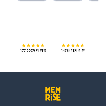
다운로드하기
앱 스토어
시작하
177,000개의 리뷰
147만 개의 리뷰