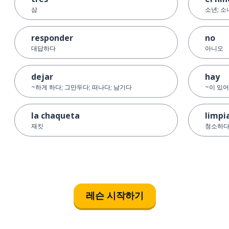
삼
소년; 소
responder
no
대답하다
아니오
dejar
hay
~하게 하다; 그만두다; 떠나다; 남기다
~이 있
la chaqueta
limpi
재킷
청소하
레슨 시작하기