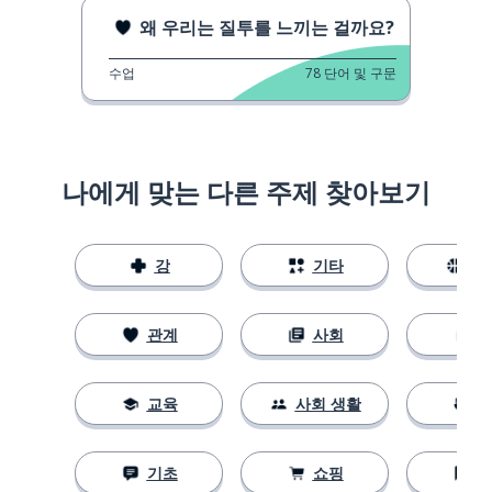
왜 우리는 질투를 느끼는 걸까요?
수업
78
단어 및 구문
나에게 맞는 다른 주제 찾아보기
강
기타
스
관계
사회
교육
사회 생활
기초
쇼핑