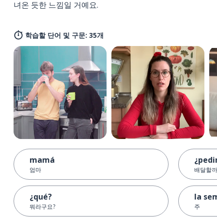
녀온 듯한 느낌일 거예요.
학습할 단어 및 구문: 35개
mamá
¿pedi
엄마
배달할까
¿qué?
la se
뭐라구요?
주