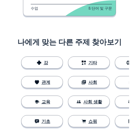
수업
8
단어 및 구문
나에게 맞는 다른 주제 찾아보기
강
기타
스
관계
사회
교육
사회 생활
기초
쇼핑