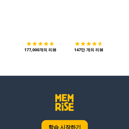
다운로드하기
앱 스토어
시작하
177,000개의 리뷰
147만 개의 리뷰
학습 시작하기