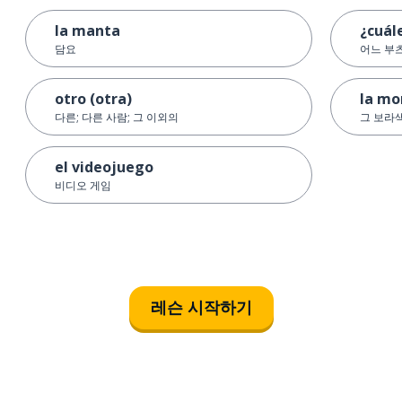
la manta
¿cuál
담요
어느 부
otro (otra)
la mo
다른; 다른 사람; 그 이외의
그 보라
el videojuego
비디오 게임
레슨 시작하기