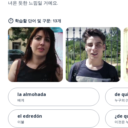
녀온 듯한 느낌일 거예요.
학습할 단어 및 구문: 13개
la almohada
de qu
배게
누구의 (
el edredón
¿de q
이불
이것은 