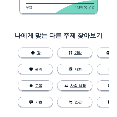
수업
8
단어 및 구문
나에게 맞는 다른 주제 찾아보기
강
기타
스
관계
사회
교육
사회 생활
기초
쇼핑