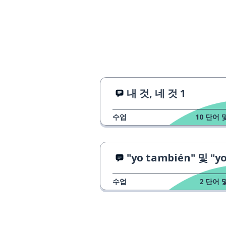
difícil
외국의
extranjero
위험한
peligroso
특히
especialmente
내 것, 네 것 1
예
el ejemplo
수업
10
단어 
예를 들어
por ejemplo
"yo también" 및 "yo tampoco"를 사용하는
그는 피아노를 잘
es bueno tocando el piano
수업
2
단어 
나는 농담을 잘 
soy malo contando chistes
그녀는 특히 기타