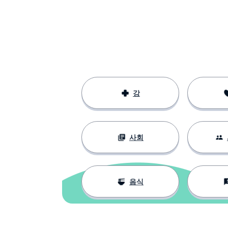
es especialmente buena
tocando la guitarra
그들은 다재다
son buenos en muchas cosas
그들은 예를 들어
por ejemplo, son bastante
buenos en matemáticas
강
내 생각에 수학
creo que las matemáticas son
difíciles
사회
음식