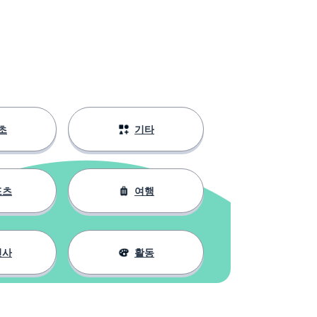
초
기타
포츠
여행
인사
활동