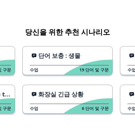
당신을 위한 추천 시나리오
단어 보충 : 생물
및 구문
수업
19
단어 및 구문
수
 방법
화장실 긴급 상황
 쳐요
및 구문
수업
6
단어 및 구문
수
못해요
를 잘 쳐요