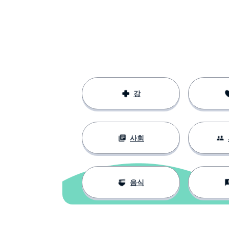
강
사회
음식