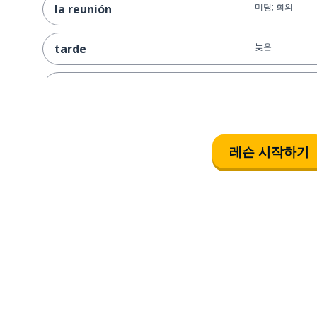
미팅; 회의
la reunión
늦은
tarde
곧; 일찍
pronto
늦다; 늦게 도착
llegar tarde
레슨 시작하기
일찍오다; 일찍
llegar pronto
좀 더
más
좀 덜
menos
언제 (의문문)
cuándo