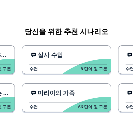
당신을 위한 추천 시나리오
법
살사 수업
및 구문
수업
8
단어 및 구문
수
방법
마리아의 가족
및 구문
수업
66
단어 및 구문
수