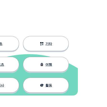
초
기타
포츠
여행
인사
활동