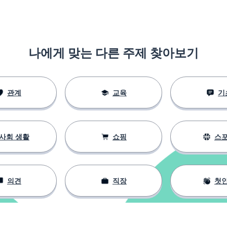
나에게 맞는 다른 주제 찾아보기
관계
교육
기
사회 생활
쇼핑
스
의견
직장
첫