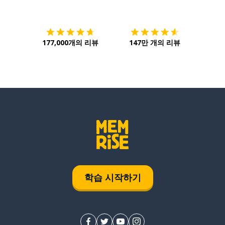
다운로드하기
앱 스토어
시작하
177,000개의 리뷰
147만 개의 리뷰
학습 시작하기