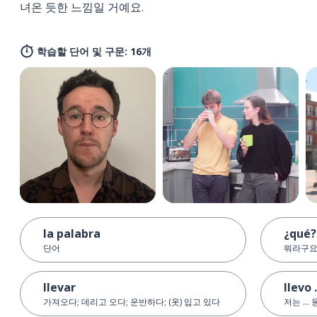
녀온 듯한 느낌일 거예요.
학습할 단어 및 구문: 16개
la palabra
¿qué?
단어
뭐라구요
llevar
llevo .
가져오다; 데리고 오다; 운반하다; (옷) 입고 있다
저는 ..