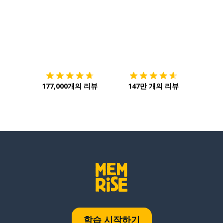
다운로드하기
앱 스토어
시작하
177,000개의 리뷰
147만 개의 리뷰
학습 시작하기