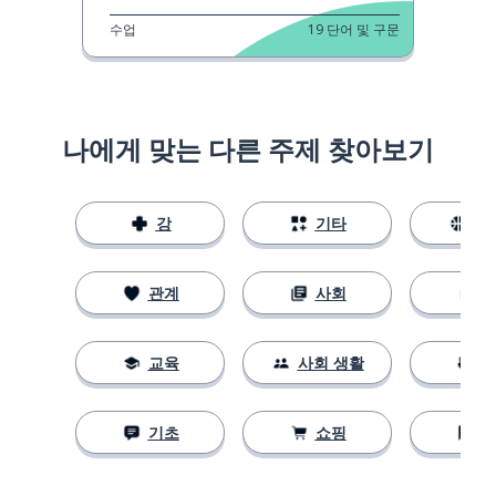
수업
19
단어 및 구문
나에게 맞는 다른 주제 찾아보기
강
기타
스
관계
사회
교육
사회 생활
기초
쇼핑