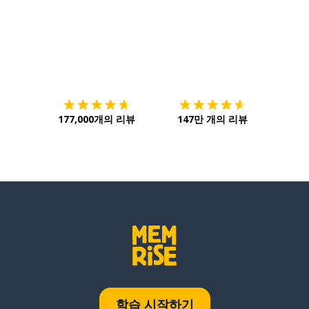
다운로드하기
앱 스토어
시작하
177,000개의 리뷰
147만 개의 리뷰
학습 시작하기