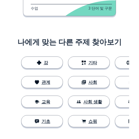
수업
3
단어 및 구문
나에게 맞는 다른 주제 찾아보기
강
기타
스
관계
사회
교육
사회 생활
기초
쇼핑