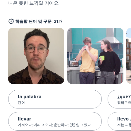
녀온 듯한 느낌일 거예요.
학습할 단어 및 구문: 21개
la palabra
¿qué?
단어
뭐라구요
llevar
llevo .
가져오다; 데리고 오다; 운반하다; (옷) 입고 있다
저는 ..