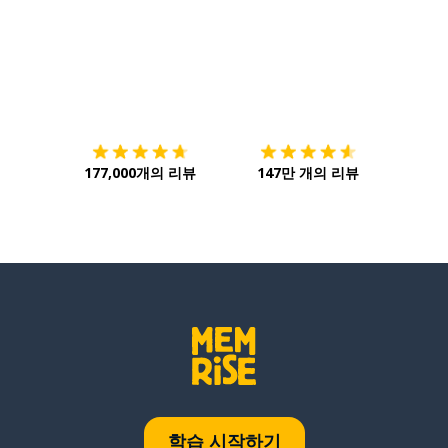
다운로드하기
앱 스토어
시작하
177,000개의 리뷰
147만 개의 리뷰
학습 시작하기