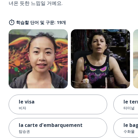
녀온 듯한 느낌일 거예요.
학습할 단어 및 구문: 19개
le visa
le te
비자
터미널
la carte d'embarquement
le ba
탑승권
수화물