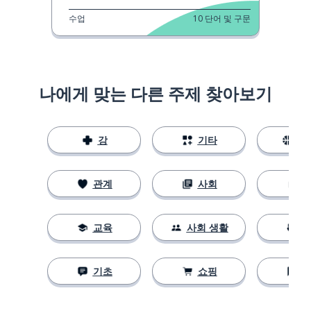
수업
10
단어 및 구문
나에게 맞는 다른 주제 찾아보기
강
기타
스
관계
사회
교육
사회 생활
기초
쇼핑