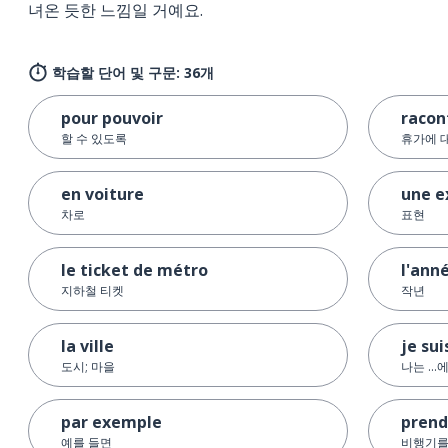
녀온 듯한 느낌일 거예요.
학습할 단어 및 구문: 36개
pour pouvoir
racon
할 수 있도록
휴가에 
en voiture
une e
차로
표현
le ticket de métro
l'ann
지하철 티켓
작년
la ville
je sui
도시; 마을
나는 ...
par exemple
prend
예를 들면
비행기를