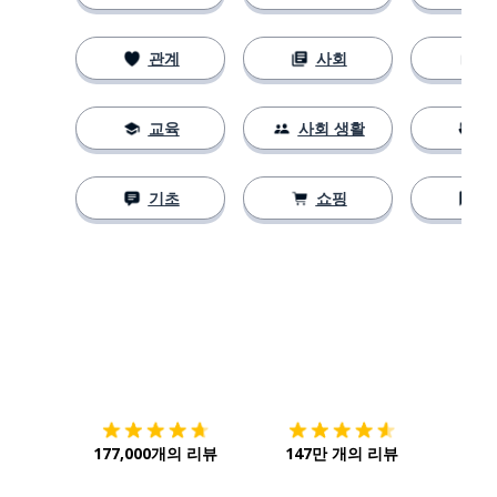
관계
사회
교육
사회 생활
기초
쇼핑
다운로드하기
앱 스토어
시작하
177,000개의 리뷰
147만 개의 리뷰