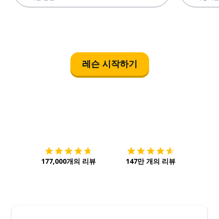
레슨 시작하기
다운로드하기
앱 스토어
시작하
177,000개의 리뷰
147만 개의 리뷰