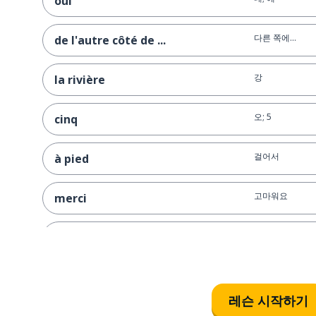
oui
다른 쪽에...
de l'autre côté de ...
강
la rivière
오; 5
cinq
걸어서
à pied
고마워요
merci
킬로미터
un kilomètre
레슨 시작하기