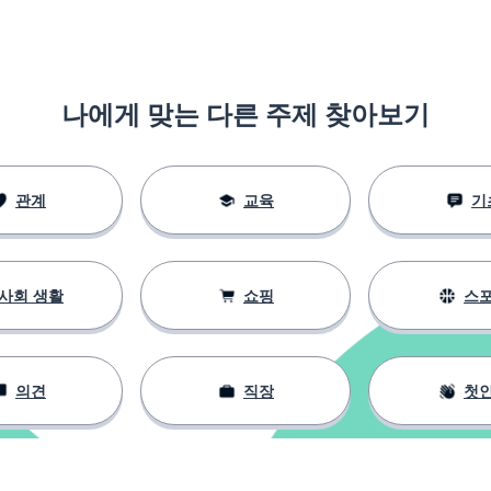
나에게 맞는 다른 주제 찾아보기
관계
교육
기
사회 생활
쇼핑
스
의견
직장
첫