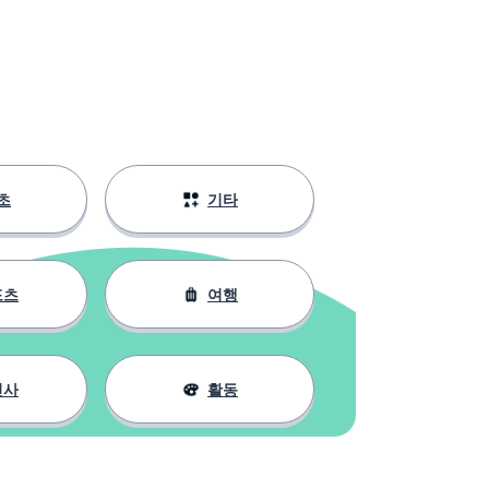
초
기타
포츠
여행
인사
활동