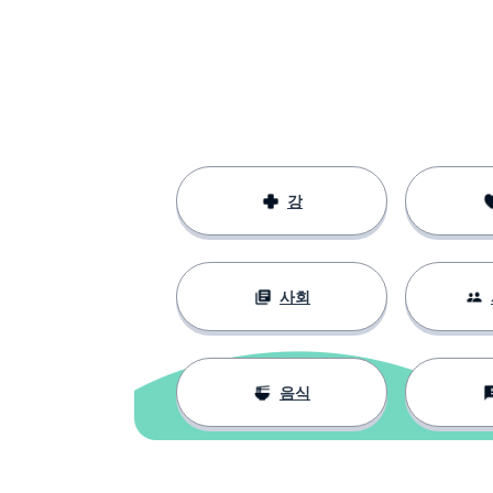
강
사회
음식