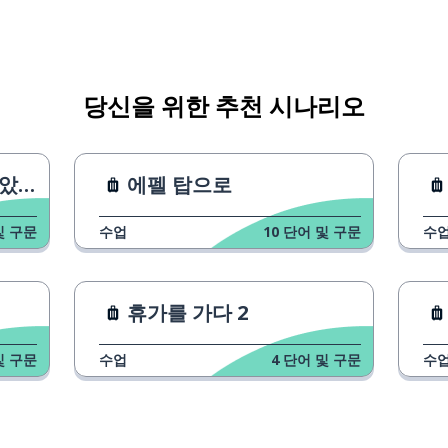
당신을 위한 추천 시나리오
았다
에펠 탑으로
및 구문
수업
10
단어 및 구문
수
휴가를 가다 2
및 구문
수업
4
단어 및 구문
수