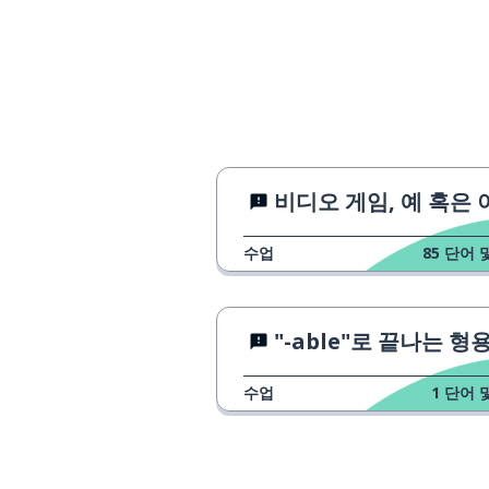
le français
발음하다
prononcer
금지
une interdiction
주소
l'adresse
비디오 게임, 예 혹은 아니요
오늘
aujourd'hui
수업
85
단어 
전 남자친구; 전
l'ex
"-able"로 끝나는 형
연결하다
lier
수업
1
단어 
감수성
la sensibilité
동물