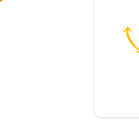
른 것들
다
면
의