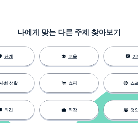
나에게 맞는 다른 주제 찾아보기
관계
교육
기
사회 생활
쇼핑
스
의견
직장
첫