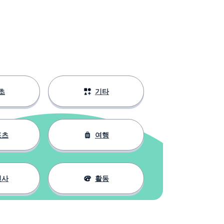
초
기타
포츠
여행
인사
활동