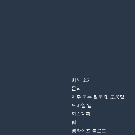
la majorité
사람들
les gens
주제; 과목
le sujet
반대; 정반대
contraire
계정
le compte
회사 소개
제외하고; 그 외
sauf
문의
자주 묻는 질문 및 도움말
놀라게 하다; 놀
étonner
모바일 앱
학습계획
같은
même
팀
멤라이즈 블로그
정말