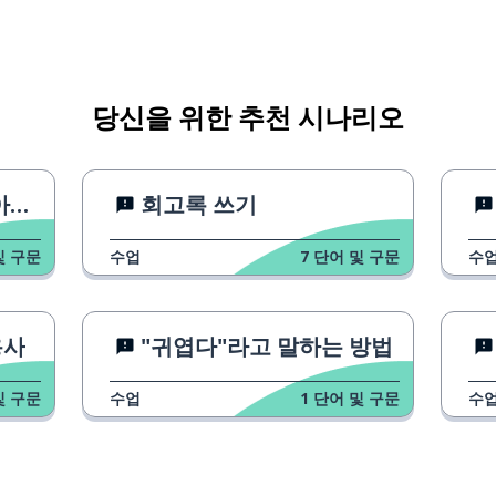
당신을 위한 추천 시나리오
?
회고록 쓰기
및 구문
수업
7
단어 및 구문
수
 여자친구
용사
"귀엽다"라고 말하는 방법
및 구문
수업
1
단어 및 구문
수