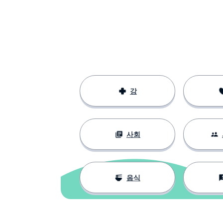
l'animal
사진
l'image
지지하다
supporter
부탁
une faveur
강
계속하다
continuer
사회
리마인더; 강조
un rappel
여기
ici
음식
공화국
la république
국가; 나라