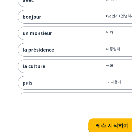
avec
(낮 인사) 안녕하
bonjour
남자
un monsieur
대통령직
la présidence
문화
la culture
그 다음에
puis
참가하다
rejoindre
진화하다
évoluer
레슨 시작하기
법