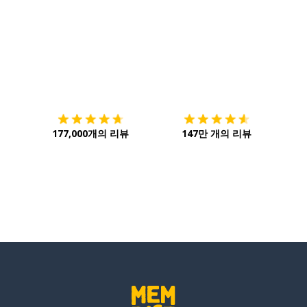
서
다운로드하기
앱 스토어
시작하
177,000개의 리뷰
147만 개의 리뷰