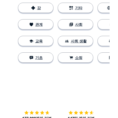
강
기타
스
관계
사회
교육
사회 생활
기초
쇼핑
다운로드하기
앱 스토어
시작하