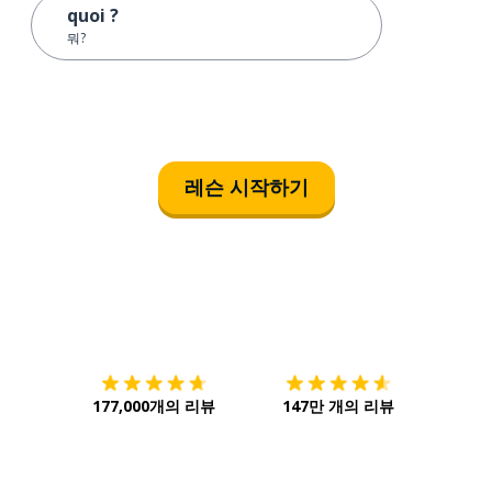
quoi ?
뭐?
레슨 시작하기
다운로드하기
앱 스토어
시작하
177,000개의 리뷰
147만 개의 리뷰