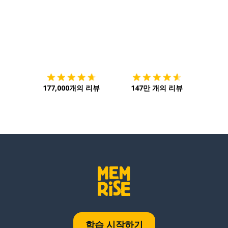
다운로드하기
앱 스토어
시작하
177,000개의 리뷰
147만 개의 리뷰
학습 시작하기