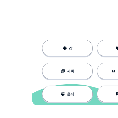
강
사회
음식