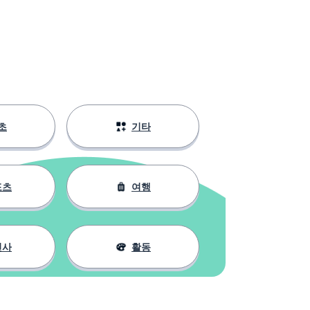
초
기타
포츠
여행
인사
활동