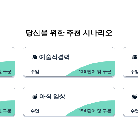
당신을 위한 추천 시나리오
예술적경력
및 구문
수업
126
단어 및 구문
수
아침 일상
및 구문
수업
154
단어 및 구문
수