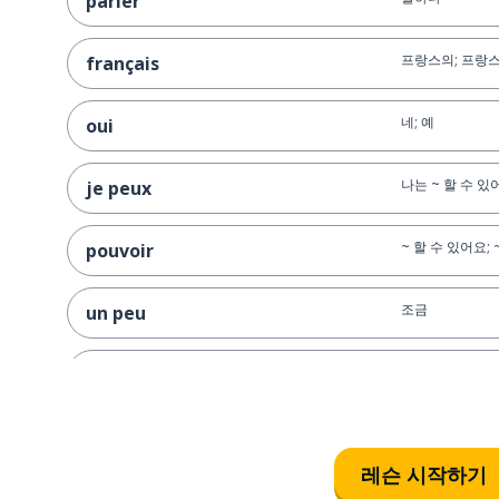
parler
프랑스의; 프랑스
français
네; 예
oui
나는 ~ 할 수 있
je peux
~ 할 수 있어요;
pouvoir
조금
un peu
나는 프랑스어를 
je parle un peu français
왜냐하면; ~하기
parce que
레슨 시작하기
나는 ~ 예요