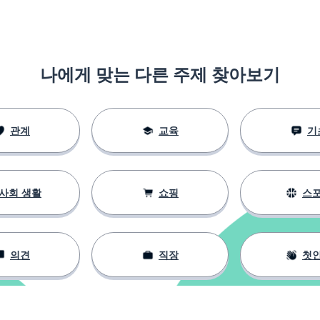
나에게 맞는 다른 주제 찾아보기
관계
교육
기
사회 생활
쇼핑
스
의견
직장
첫