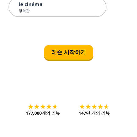
le cinéma
영화관
레슨 시작하기
다운로드하기
앱 스토어
시작하
177,000개의 리뷰
147만 개의 리뷰