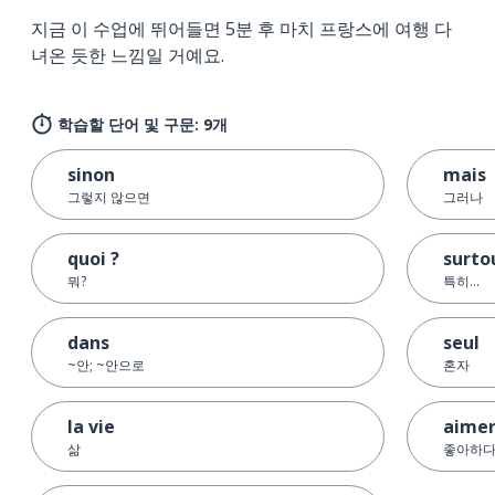
지금 이 수업에 뛰어들면 5분 후 마치 프랑스에 여행 다
녀온 듯한 느낌일 거예요.
학습할 단어 및 구문: 9개
sinon
mais
그렇지 않으면
그러나
quoi ?
surtou
뭐?
특히...
dans
seul
~안; ~안으로
혼자
la vie
aime
삶
좋아하다