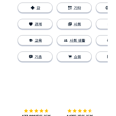
강
기타
스
관계
사회
교육
사회 생활
기초
쇼핑
다운로드하기
앱 스토어
시작하