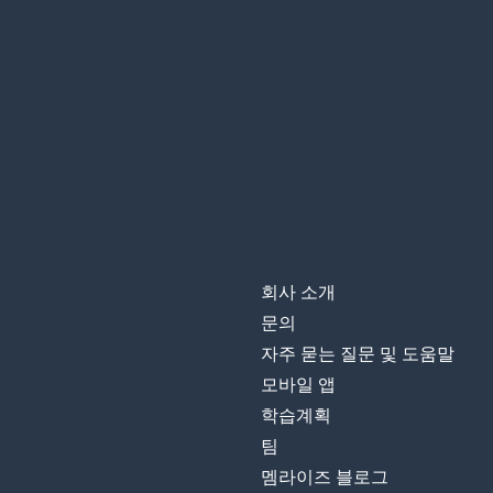
un ouvrage
조직
l'organisation
행동
le comportement
가설
une hypothèse
할 때
lorsque
회사 소개
사실은; 사실
en fait
문의
자주 묻는 질문 및 도움말
어댑터
adapter
모바일 앱
학습계획
그러므로; 따라
donc
팀
멤라이즈 블로그
책