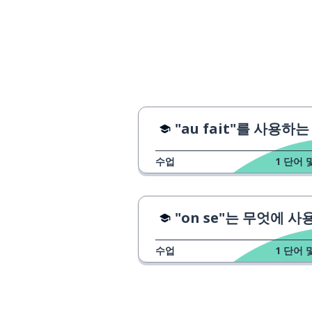
seulement
알다
savoir
역시
aussi
메커니즘
un mécanisme
"au fait"를 사용하는 방
가능한
possible
수업
1
단어 
물론; 분명히
évidemment
"on se"는 무엇에 사용될까
~없이
sans
수업
1
단어 
게임
le jeu
제안하다