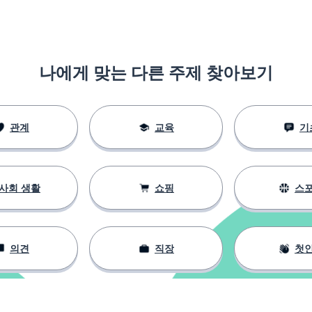
나에게 맞는 다른 주제 찾아보기
관계
교육
기
사회 생활
쇼핑
스
의견
직장
첫