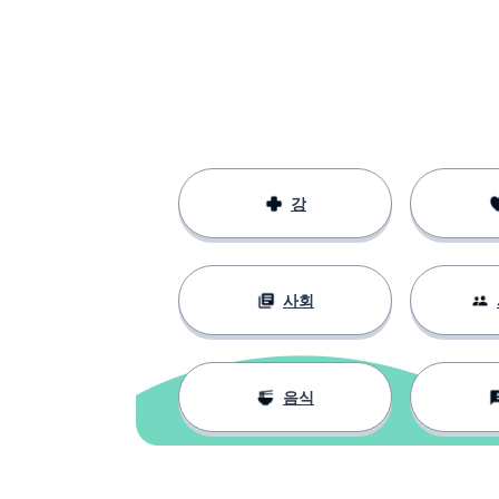
proposer
태어난
né
~후에
après
도착
l'arrivée
강
가르치다
enseigner
사회
같은
même
되다; 변하다
devenir
음식
평행
parallèle
숙달