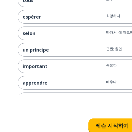
tous
희망하다
espérer
따라서; 에 따르
selon
근원; 원인
un principe
중요한
important
배우다
apprendre
바꾸다
changer
새로운
nouveau
레슨 시작하기
비디오; 동영상