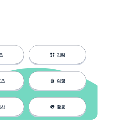
초
기타
포츠
여행
인사
활동