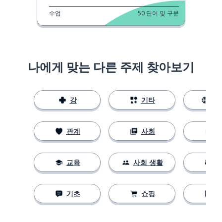
수업
50
단어 및 구문
나에게 맞는 다른 주제 찾아보기
강
기타
스
관계
사회
교육
사회 생활
기초
쇼핑