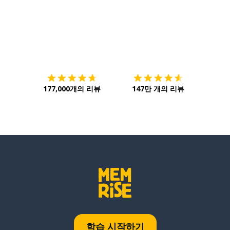
다운로드하기
앱 스토어
시작하
177,000개의 리뷰
147만 개의 리뷰
학습 시작하기