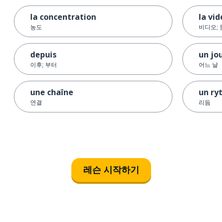
la concentration
la vi
농도
비디오;
depuis
un jo
이후; 부터
어느 날
une chaîne
un ry
연결
리듬
레슨 시작하기