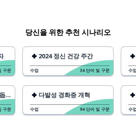
당신을 위한 추천 시나리오
자
2024 정신 건강 주간
및 구문
수업
34
단어 및 구문
수
로봇
다발성 경화증 개혁
및 구문
수업
94
단어 및 구문
수