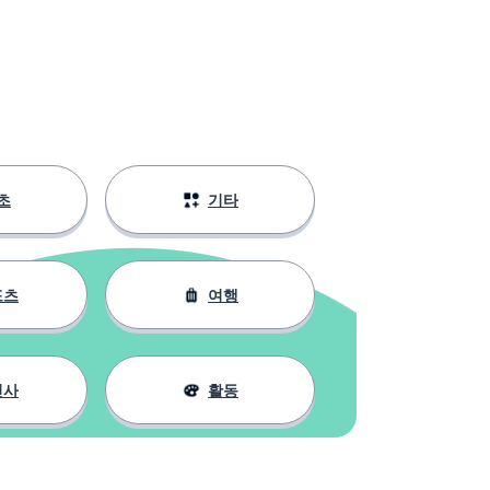
초
기타
포츠
여행
인사
활동