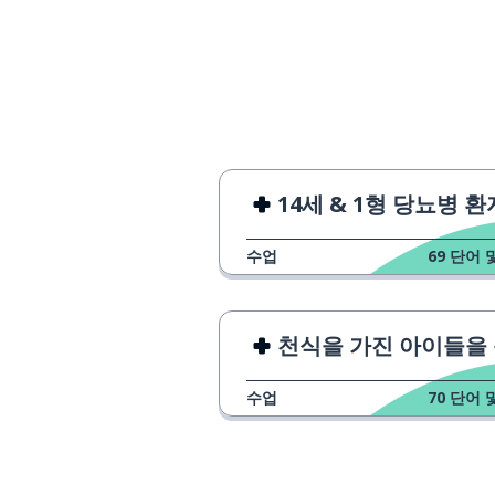
14세 & 1형 당뇨병 환
수업
69
단어 
천식을 가진 아이들을 돕는 
수업
70
단어 