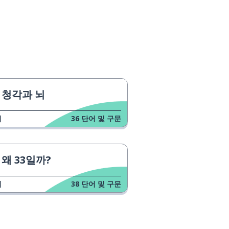
청각과 뇌
업
36
단어 및 구문
왜 33일까?
업
38
단어 및 구문