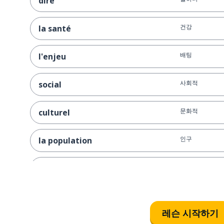
dire
건강
la santé
배팅
l'enjeu
사회적
social
문화적
culturel
인구
la population
확인하다
confirmer
응급상황
l'urgence
레슨 시작하기
필요성