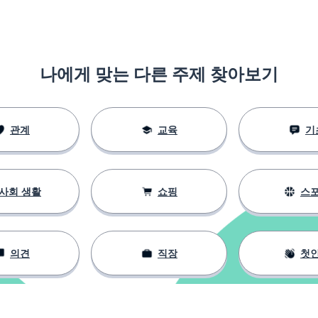
나에게 맞는 다른 주제 찾아보기
관계
교육
기
사회 생활
쇼핑
스
의견
직장
첫