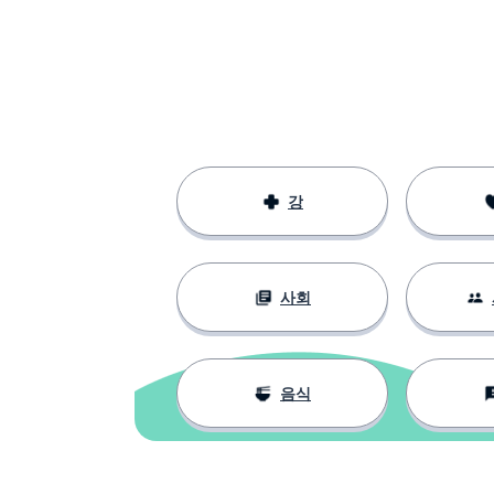
강
사회
음식