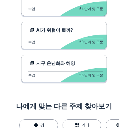
수업
54
단어 및 구문
AI가 위협이 될까?
수업
50
단어 및 구문
지구 온난화와 해양
수업
56
단어 및 구문
나에게 맞는 다른 주제 찾아보기
강
기타
스