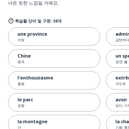
녀온 듯한 느낌일 거예요.
학습할 단어 및 구문: 38개
une province
admir
지방
감탄하
Chine
un sp
중국
공연; 볼
l'enthousiasme
extr
열광
극도로
le parc
avoir
공원
있다; 
la montagne
la ch
산
기회; 행