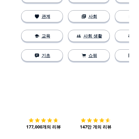
관계
사회
교육
사회 생활
기초
쇼핑
다운로드하기
앱 스토어
시작하
177,000개의 리뷰
147만 개의 리뷰