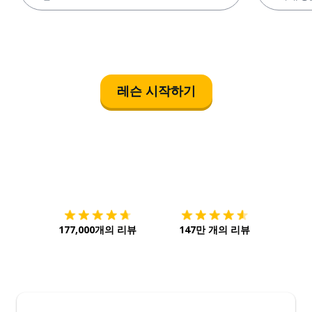
레슨 시작하기
다운로드하기
앱 스토어
시작하
177,000개의 리뷰
147만 개의 리뷰