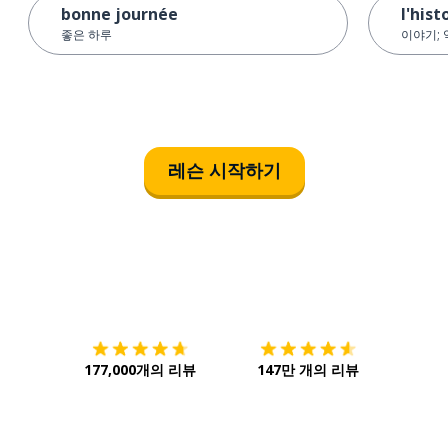
bonne journée
l'hist
좋은 하루
이야기;
레슨 시작하기
다운로드하기
앱 스토어
시작하
177,000개의 리뷰
147만 개의 리뷰