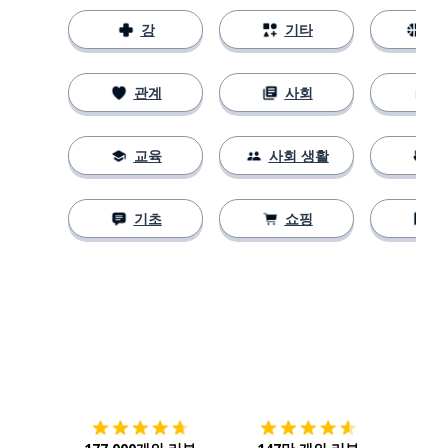
강
기타
스
관계
사회
교육
사회 생활
기초
쇼핑
다운로드하기
앱 스토어
시작하