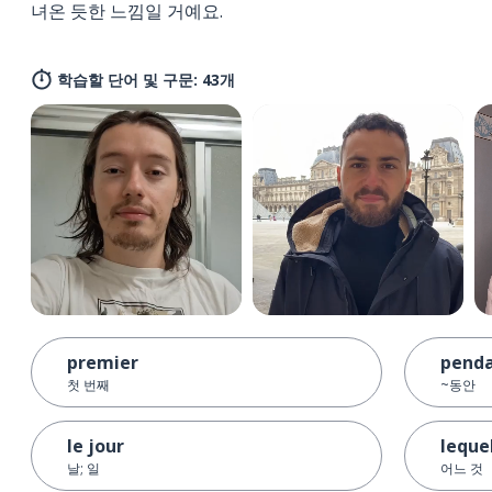
녀온 듯한 느낌일 거예요.
학습할 단어 및 구문: 43개
premier
pend
첫 번째
~동안
le jour
leque
날; 일
어느 것