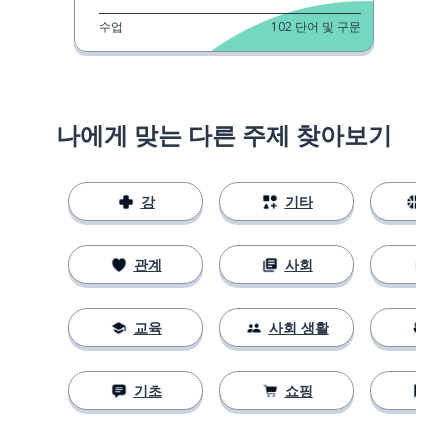
수업
102
단어 및 구문
나에게 맞는 다른 주제 찾아보기
강
기타
스
관계
사회
교육
사회 생활
기초
쇼핑