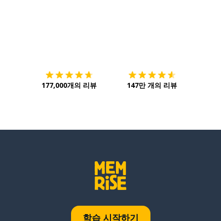
다운로드하기
앱 스토어
시작하
177,000개의 리뷰
147만 개의 리뷰
학습 시작하기