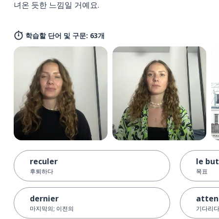
녀온 듯한 느낌일 거예요.
학습할 단어 및 구문: 63개
reculer
le but
후퇴하다
목표
dernier
atten
마지막의; 이전의
기다리