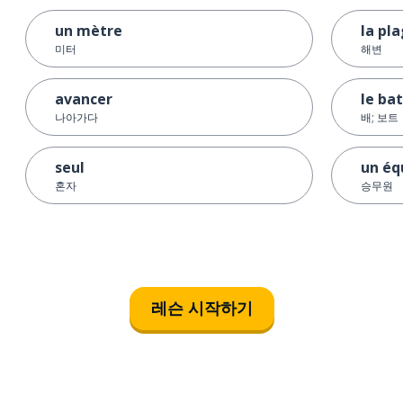
un mètre
la pl
미터
해변
avancer
le ba
나아가다
배; 보트
seul
un éq
혼자
승무원
레슨 시작하기