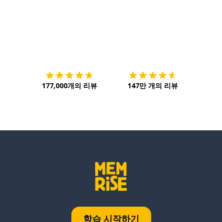
다운로드하기
앱 스토어
시작하
177,000개의 리뷰
147만 개의 리뷰
학습 시작하기