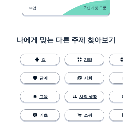
수업
7
단어 및 구문
나에게 맞는 다른 주제 찾아보기
강
기타
스
관계
사회
교육
사회 생활
기초
쇼핑