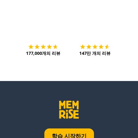
다운로드하기
앱 스토어
시작하
177,000개의 리뷰
147만 개의 리뷰
학습 시작하기