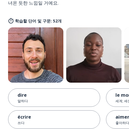
녀온 듯한 느낌일 거예요.
학습할 단어 및 구문: 52개
dire
le mo
말하다
세계; 세
écrire
aime
쓰다
좋아하다