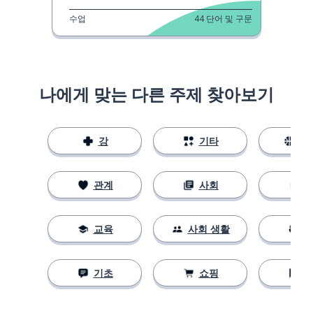
수업
44
단어 및 구문
나에게 맞는 다른 주제 찾아보기
강
기타
스
관계
사회
교육
사회 생활
기초
쇼핑