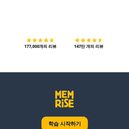
다운로드하기
앱 스토어
시작하
177,000개의 리뷰
147만 개의 리뷰
학습 시작하기