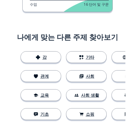
수업
16
단어 및 구문
나에게 맞는 다른 주제 찾아보기
강
기타
스
관계
사회
교육
사회 생활
기초
쇼핑