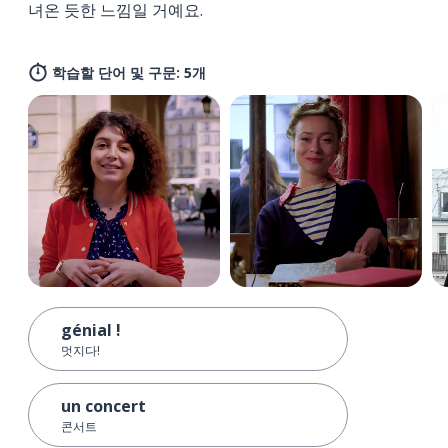
녀온 듯한 느낌일 거예요.
학습할 단어 및 구문: 5개
génial !
멋지다!
un concert
콘서트