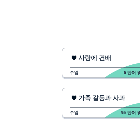
en fait
전혀; 결코
du tout
나타나다
apparaître
어느 날
un jour
사랑에 건배
텔레비전
la télévision
수업
6
단어 
맥주
la bière
가족 갈등과 사과
다른
un autre
수업
95
단어 
방송
une émission
찾아내다; 확인