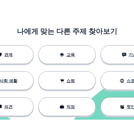
나에게 맞는 다른 주제 찾아보기
하다
관계
교육
기
사회 생활
쇼핑
스
들이다
의견
직장
첫
되다