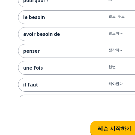
pourquoi ?
필요; 수요
le besoin
필요하다
avoir besoin de
생각하다
penser
한번
une fois
해야한다
il faut
알다
savoir
극히 적은; 사소
minime
레슨 시작하기
닫다