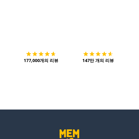
다운로드하기
앱 스토어
시작하
방향을) 바꾸다
177,000개의 리뷰
147만 개의 리뷰
다
의