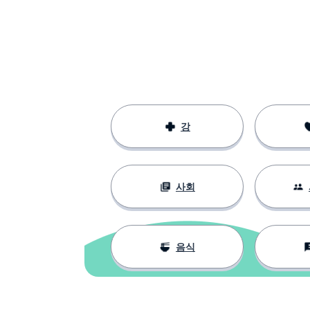
repérer
사이에
entre
연락하다
contacter
협의하다; 계획
concerter
강
내 가족
ma famille
사회
~전에
avant
수용하다; 받아
accepter
음식
지속되다; 계속
durer
오랫동안