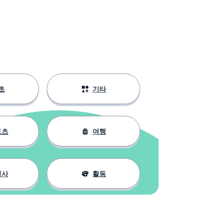
초
기타
포츠
여행
인사
활동