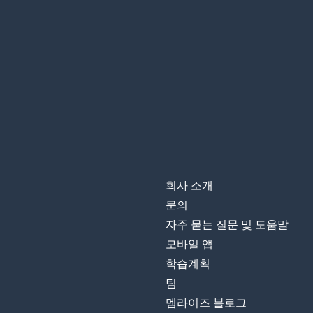
un peu plus
중요한
important
목표로 하다
cibler
우리의
notre
결혼
le mariage
회사 소개
마지막의; 이전
dernier
문의
자주 묻는 질문 및 도움말
하루
la journée
모바일 앱
학습계획
왜냐하면; ~하기
parce que
팀
멤라이즈 블로그
목소리