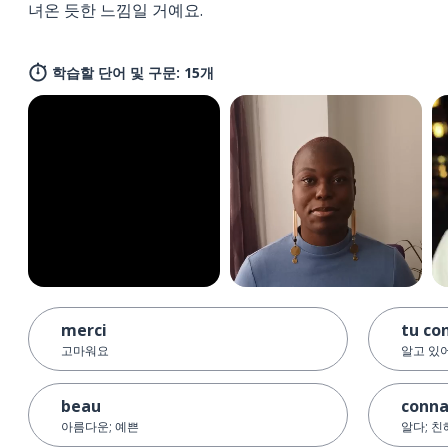
녀온 듯한 느낌일 거예요.
학습할 단어 및 구문: 15개
merci
tu co
고마워요
알고 있어
beau
conna
아름다운; 예쁜
알다; 