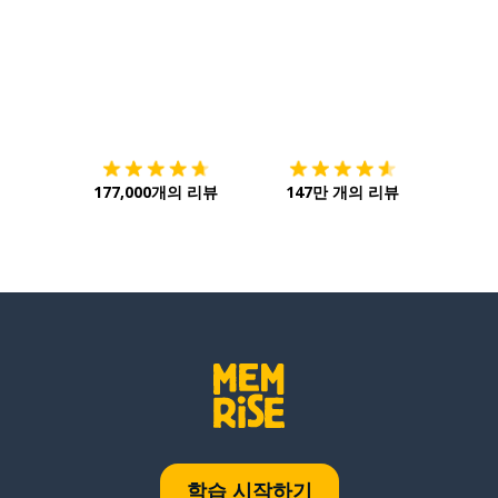
다운로드하기
앱 스토어
시작하
177,000개의 리뷰
147만 개의 리뷰
학습 시작하기