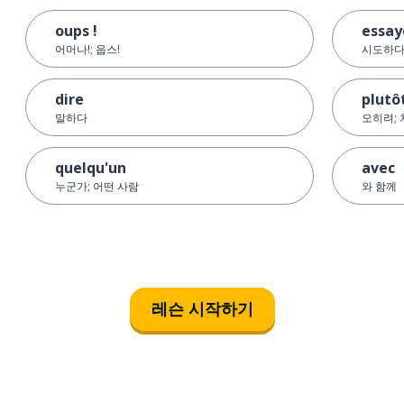
oups !
essay
어머나!; 웁스!
시도하다
dire
plutô
말하다
오히려;
quelqu'un
avec
누군가; 어떤 사람
와 함께
레슨 시작하기