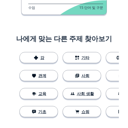
수업
15
단어 및 구문
나에게 맞는 다른 주제 찾아보기
강
기타
스
관계
사회
교육
사회 생활
기초
쇼핑