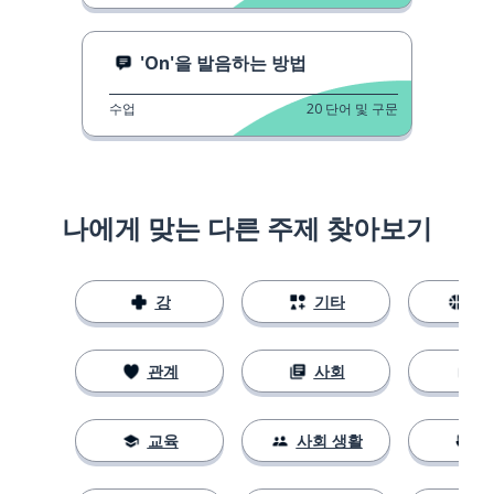
'On'을 발음하는 방법
수업
20
단어 및 구문
나에게 맞는 다른 주제 찾아보기
강
기타
스
관계
사회
교육
사회 생활