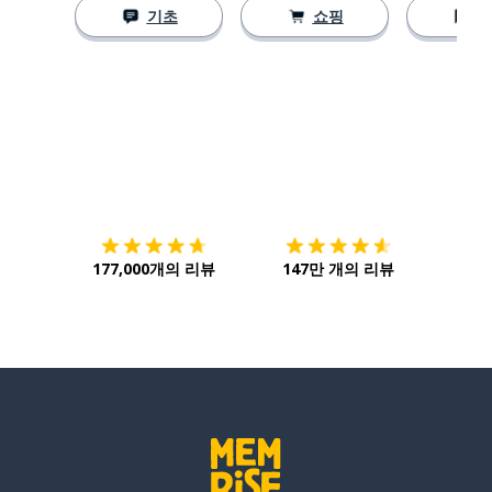
기초
쇼핑
다운로드하기
앱 스토어
시작하
177,000개의 리뷰
147만 개의 리뷰