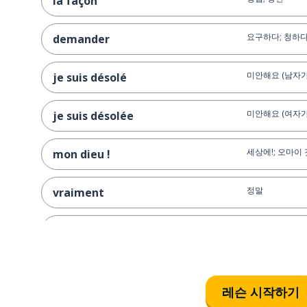
la façon
요구하다; 청하
demander
미안해요 (남자가
je suis désolé
미안해요 (여자가
je suis désolée
세상에!; 오마이 
mon dieu !
정말
vraiment
모두
tous
변명
l'excuse
레슨 시작하기