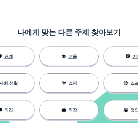
나에게 맞는 다른 주제 찾아보기
관계
교육
기
사회 생활
쇼핑
스
의견
직장
첫