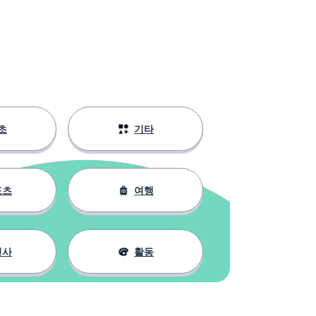
초
기타
포츠
여행
인사
활동