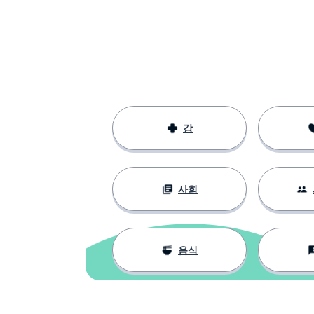
강
사회
음식