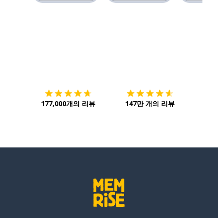
다운로드하기
앱 스토어
시작하
177,000개의 리뷰
147만 개의 리뷰