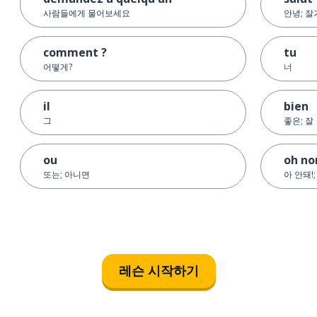
사람들에게 물어보세요
안녕; 잘
comment ?
tu
어떻게?
너
il
bien
그
좋은; 잘
ou
oh no
또는; 아니면
아 안돼!;
레슨 시작하기