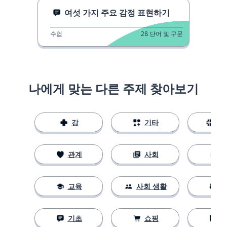
여섯 가지 주요 감정 표현하기
수업
28
단어 및 구문
나에게 맞는 다른 주제 찾아보기
강
기타
스
관계
사회
교육
사회 생활
기초
쇼핑