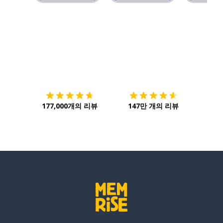
다운로드하기
앱 스토어
시작하
177,000개의 리뷰
147만 개의 리뷰