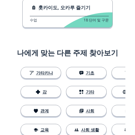
훗카이도, 오카루 즐기기
수업
18
단어 및 구문
나에게 맞는 다른 주제 찾아보기
가타카나
기초
강
기타
스
관계
사회
교육
사회 생활