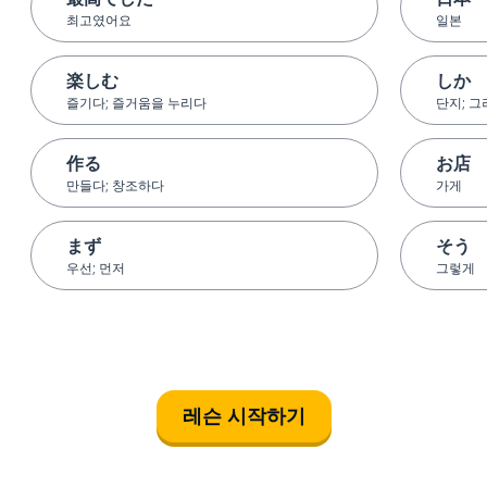
최고였어요
일본
楽しむ
しか
즐기다; 즐거움을 누리다
단지; 
作る
お店
만들다; 창조하다
가게
まず
そう
우선; 먼저
그렇게
레슨 시작하기