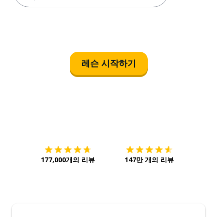
레슨 시작하기
다운로드하기
앱 스토어
시작하
177,000개의 리뷰
147만 개의 리뷰