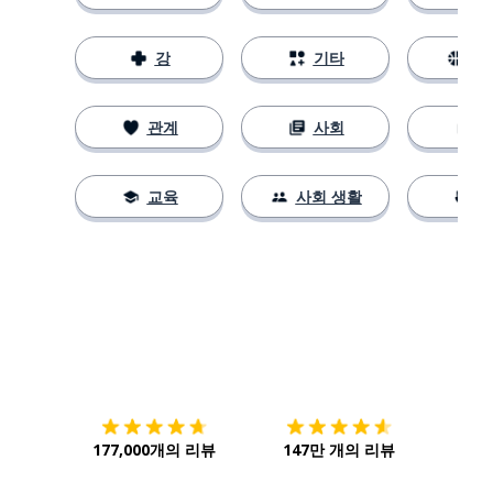
강
기타
스
관계
사회
교육
사회 생활
다운로드하기
앱 스토어
시작하
177,000개의 리뷰
147만 개의 리뷰