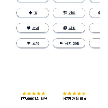
강
기타
스
관계
사회
교육
사회 생활
다운로드하기
앱 스토어
시작하
177,000개의 리뷰
147만 개의 리뷰