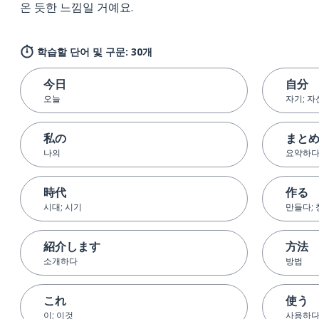
온 듯한 느낌일 거예요.
학습할 단어 및 구문: 30개
今日
自分
오늘
자기; 자
私の
まと
나의
요약하다
時代
作る
시대; 시기
만들다;
紹介します
方法
소개하다
방법
これ
使う
이; 이것
사용하다