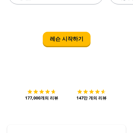
레슨 시작하기
다운로드하기
앱 스토어
시작하
177,000개의 리뷰
147만 개의 리뷰