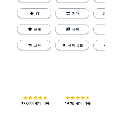
강
기타
스
관계
사회
교육
사회 생활
다운로드하기
앱 스토어
시작하
177,000개의 리뷰
147만 개의 리뷰