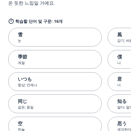
온 듯한 느낌일 거예요.
학습할 단어 및 구문: 16개
雪
風
눈
감기; 바
季節
僕
계절
나
いつも
君
항상; 언제나
너
同じ
知る
같은; 동일
알다; 
空
思う
하늘
생각하다