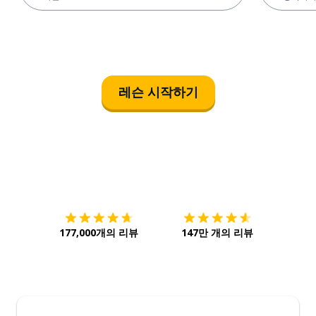
레슨 시작하기
다운로드하기
앱 스토어
시작하
177,000개의 리뷰
147만 개의 리뷰