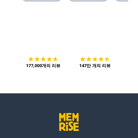
다운로드하기
앱 스토어
시작하
177,000개의 리뷰
147만 개의 리뷰