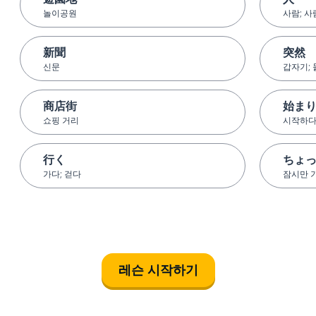
놀이공원
사람; 
新聞
突然
신문
갑자기;
商店街
始ま
쇼핑 거리
시작하
行く
ちょ
가다; 걷다
잠시만 
레슨 시작하기