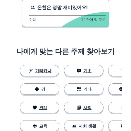
온천은 정말 재미있어요!
수업
14
단어 및 구문
나에게 맞는 다른 주제 찾아보기
가타카나
기초
강
기타
스
관계
사회
교육
사회 생활