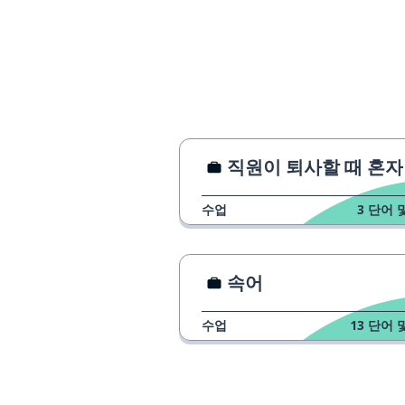
직원이 퇴사할 때 혼자
수업
3
단어 
속어
수업
13
단어 