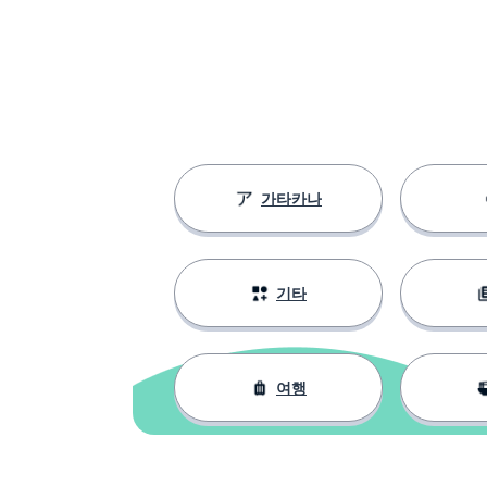
가타카나
기타
여행