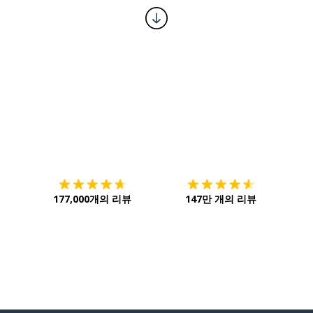
다운로드하기
앱 스토어
시작하
177,000개의 리뷰
147만 개의 리뷰