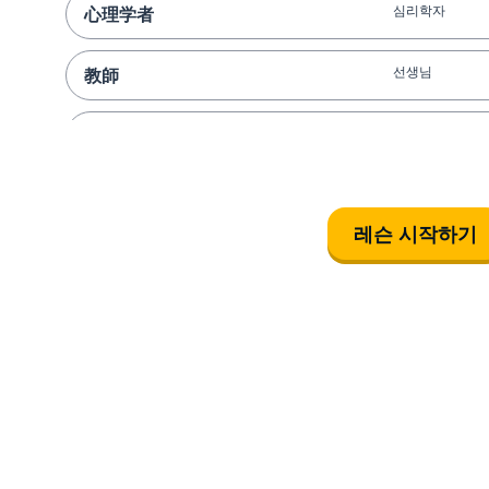
심리학자
心理学者
선생님
教師
작가
作家
교수
教授
레슨 시작하기
변호사
弁護士
경비원
清掃員
주인; 집주인
大家
예술가
芸術家