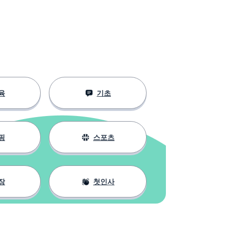
육
기초
핑
스포츠
장
첫인사