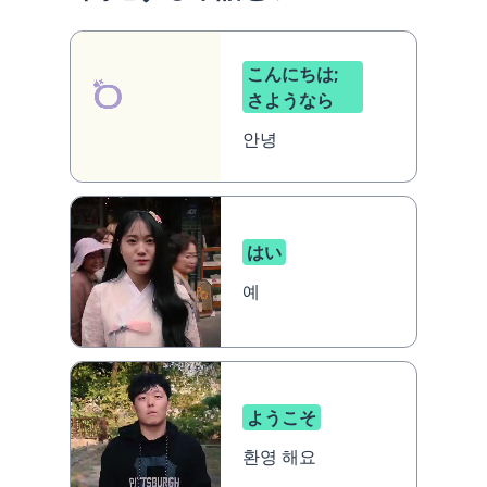
こんにちは;
さようなら
안녕
はい
예
ようこそ
환영 해요