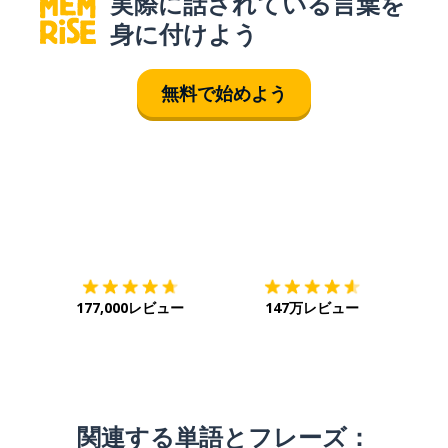
実際に話されている言葉を
身に付けよう
無料で始めよう
ダウンロード
App Store
ダウ
177,000レビュー
147万レビュー
関連する単語とフレーズ：