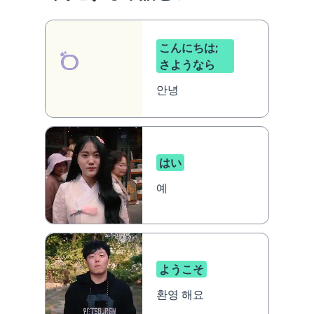
こんにちは;
さようなら
안녕
はい
예
ようこそ
환영 해요