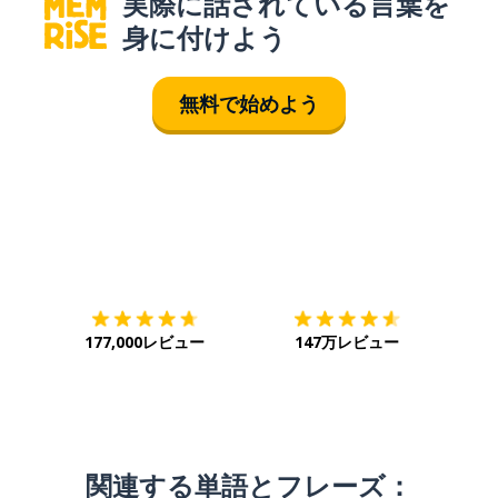
実際に話されている言葉を
身に付けよう
無料で始めよう
ダウンロード
App Store
ダウ
177,000レビュー
147万レビュー
関連する単語とフレーズ：