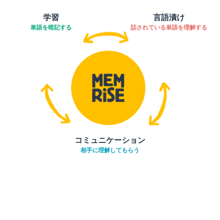
学習
言語漬け
単語を暗記する
話されている単語を理解する
コミュニケーション
相手に理解してもらう
ダウンロード
App Store
ダウ