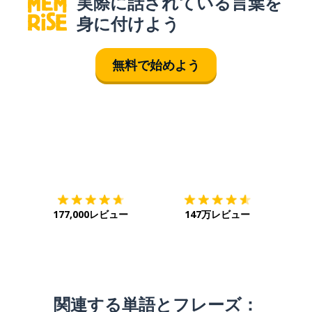
実際に話されている言葉を
身に付けよう
無料で始めよう
ダウンロード
App Store
ダウ
177,000レビュー
147万レビュー
関連する単語とフレーズ：