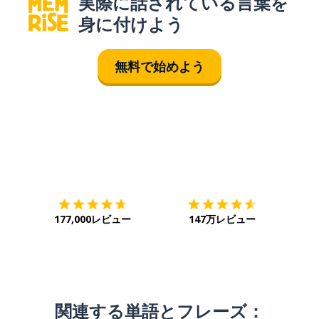
実際に話されている言葉を
身に付けよう
無料で始めよう
ダウンロード
App Store
ダウ
177,000レビュー
147万レビュー
関連する単語とフレーズ：