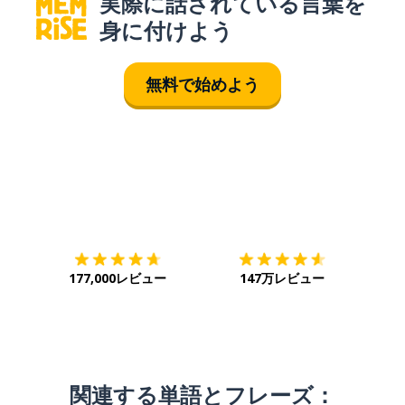
実際に話されている言葉を
身に付けよう
無料で始めよう
ダウンロード
App Store
ダウ
177,000レビュー
147万レビュー
関連する単語とフレーズ：