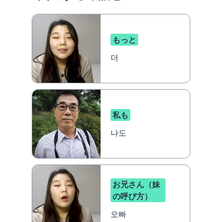
もっと
더
私も
나도
お兄さん（妹
の呼び方）
오빠