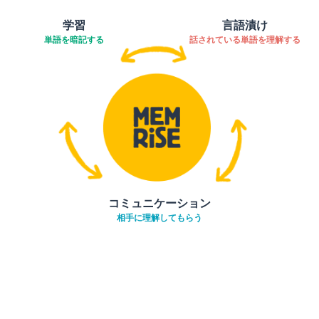
学習
言語漬け
単語を暗記する
話されている単語を理解する
コミュニケーション
相手に理解してもらう
ダウンロード
App Store
ダウ