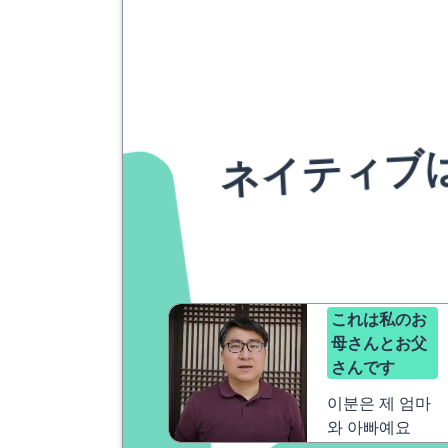
ネイティブ
これは私のお
母さんとお父
さんです
이분은 제 엄마
와 아빠예요