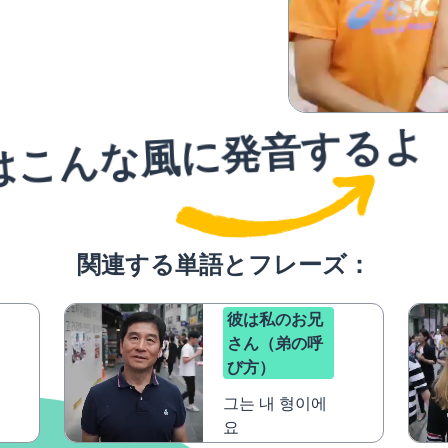
はこんな風に発音するよ
関連する単語とフレーズ：
彼は私のお兄
さん（弟の呼
び方）
그는 내 형이에
요