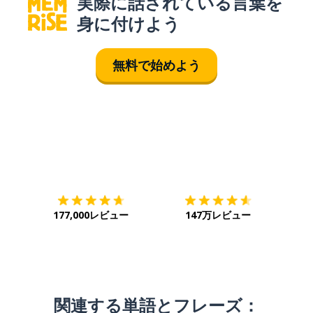
実際に話されている言葉を
身に付けよう
無料で始めよう
ダウンロード
App Store
ダウ
177,000レビュー
147万レビュー
関連する単語とフレーズ：