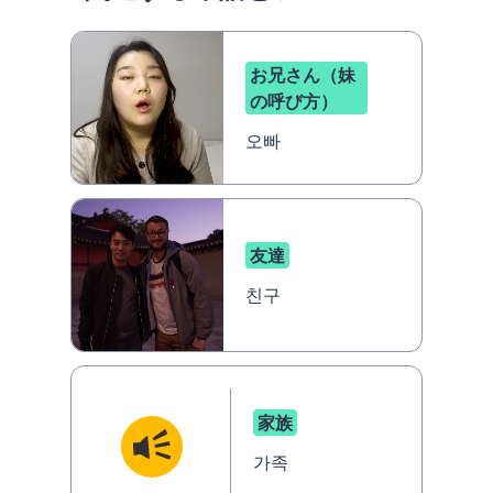
お兄さん（妹
の呼び方）
오빠
友達
친구
家族
가족