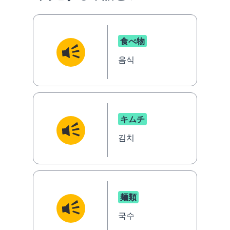
食べ物
음식
キムチ
김치
麺類
국수