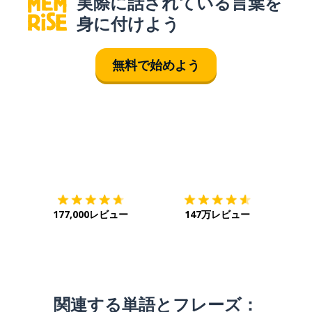
実際に話されている言葉を
身に付けよう
無料で始めよう
ダウンロード
App Store
ダウ
177,000レビュー
147万レビュー
関連する単語とフレーズ：