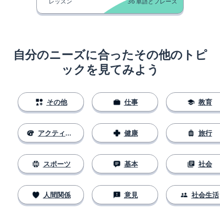
レッスン
36
単語とフレーズ
自分のニーズに合ったその他のトピ
ックを見てみよう
その他
仕事
教育
アクティビティ
健康
旅行
スポーツ
基本
社会
人間関係
意見
社会生活