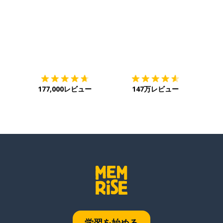
ダウンロード
App Store
ダウ
177,000レビュー
147万レビュー
学習を始める