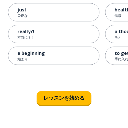
just
healt
公正な
健康
really?!
a tho
本当に？！
考え
a beginning
to ge
始まり
手に入
レッスンを始める