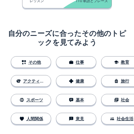
レッスン
110
単語とフレーズ
自分のニーズに合ったその他のトピ
ックを見てみよう
その他
仕事
教育
アクティビティ
健康
旅行
スポーツ
基本
社会
人間関係
意見
社会生活