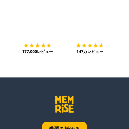
ダウンロード
App Store
ダウ
177,000レビュー
147万レビュー
学習を始める