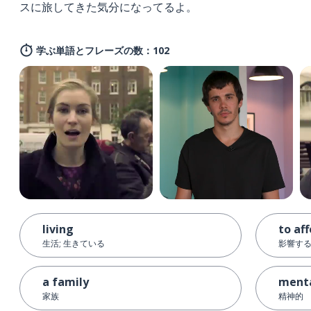
スに旅してきた気分になってるよ。
学ぶ単語とフレーズの数：102
living
to aff
生活; 生きている
影響す
a family
ment
家族
精神的